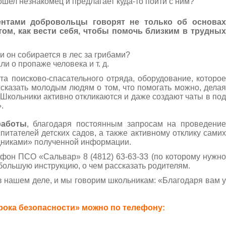
шел незнакомец и предлагает куда-то пойти с ним?
ентами добровольцы говорят не только об основах
том, как вести себя, чтобы помочь близким в трудных
 он собирается в лес за грибами?
и о пропаже человека и т. д.
та поисково-спасательного отряда, оборудование, которое
ссказать молодым людям о том, что помогать можно, делая
 Школьники активно откликаются и даже создают чаты в под
.
работы
, благодаря постоянным запросам на проведени
спитателей детских садов, а также активному отклику самих
одниками» полученной информации.
фон ПСО «Сальвар» 8 (4812) 63-63-33 (по которому нужно
ебольшую инструкцию, о чем рассказать родителям.
 нашем деле, и мы говорим школьникам: «Благодаря вам у
рока безопасности» можно по телефону: