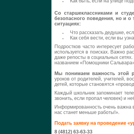
Как быть, если на улице подо
Со старшеклассниками и студ
безопасного поведения, но и о 
ситуациях:
Что рассказать дедушке, если
Как себя вести, если вы узнал
Подростков часто интересует рабо
используется в поисках. Важно ра
даже репосты в социальных сетях.
названием «Помощники Сальвара»
Мы понимаем важность этой 
уроков от родителей, учителей, во
детей, которые становятся «пров
Каждый школьник запоминает теле
звонить, если пропал человек) и н
Информированность очень важна в
нас станет меньше работы!».
Подать заявку на проведение «у
8 (4812) 63-63-33