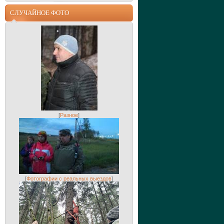
СЛУЧАЙНОЕ ФОТО
[
Разное
]
[
Фотографии с реальных выездов
]