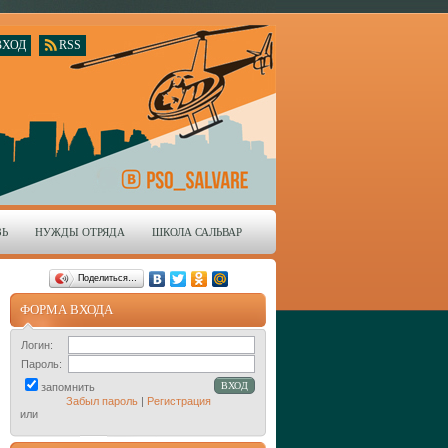
ВХОД
RSS
ЗЬ
НУЖДЫ ОТРЯДА
ШКОЛА САЛЬВАР
Поделиться…
ФОРМА ВХОДА
Логин:
Пароль:
запомнить
Забыл пароль
|
Регистрация
или