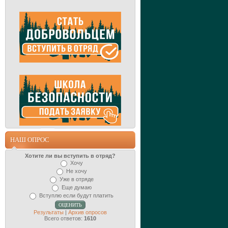
НАШ ОПРОС
Хотите ли вы вступить в отряд?
Хочу
Не хочу
Уже в отряде
Еще думаю
Вступлю если будут платить
Результаты
|
Архив опросов
Всего ответов:
1610