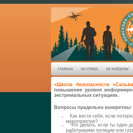
ГЛАВНАЯ
ОБ ОТРЯДЕ
НЕ НАЙДЕНЫ
«Школа безопасности «Сальв
повышение уровня информиров
экстремальных ситуациях.
Вопросы предельно конкретны:
Как вести себя, если потеря
мероприятия?
Что делать, если ты один до
работниками полиции или га