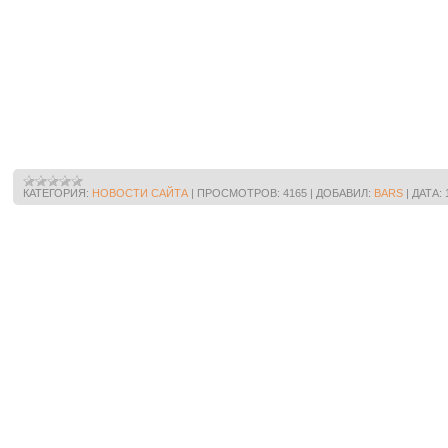
КАТЕГОРИЯ:
НОВОСТИ САЙТА
|
ПРОСМОТРОВ:
4165
|
ДОБАВИЛ:
BARS
|
ДАТА: