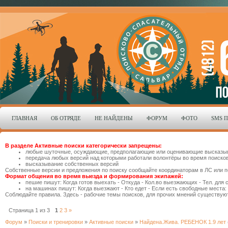
ГЛАВНАЯ
ОБ ОТРЯДЕ
НЕ НАЙДЕНЫ
ФОРУМ
ФОТО
SMS 
В разделе Активные поиски категорически запрещены:
любые шуточные, осуждающие, предполагающие или оценивающие высказыва
передача любых версий над которыми работали волонтёры во время поисков,
высказывание собственных версий
Собственные версии и предложения по поиску сообщайте координаторам в ЛС или п
Формат общения во время выезда и формирования экипажей:
пешие пишут: Когда готов выехать - Откуда - Кол.во выезжающих - Тел. для 
на машинах пишут: Когда выезжают - Кто едет - Если есть свободные места: 
Соблюдайте правила. Здесь - рабочие темы поисков, для прочих мнений существую
Страница
1
из
3
1
2
3
»
Форум
»
Поиски и тренировки
»
Активные поиски
»
Найдена.Жива. РЕБЕНОК 1.9 лет