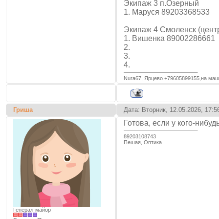
Экипаж 3 п.Озерный
1. Маруся 89203368533
Экипаж 4 Смоленск (центр
1. Вишенка 89002286661
2.
3.
4.
Nura67, Ярцево +79605899155,на ма
Гриша
Дата: Вторник, 12.05.2026, 17:
Готова, если у кого-нибу
89203108743
Пешая, Оптика
Генерал-майор