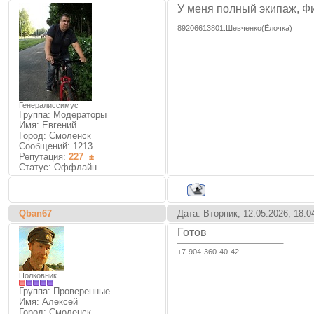
У меня полный экипаж, Ф
89206613801.Шевченко(Ёлочка)
Генералиссимус
Группа: Модераторы
Имя: Евгений
Город: Смоленск
Сообщений:
1213
Репутация:
227
±
Статус:
Оффлайн
Qban67
Дата: Вторник, 12.05.2026, 18:
Готов
+7-904-360-40-42
Полковник
Группа: Проверенные
Имя: Алексей
Город: Смоленск