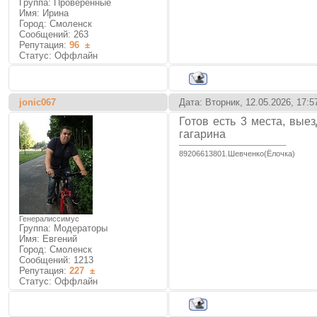
Группа: Проверенные
Имя: Ирина
Город: Смоленск
Сообщений:
263
Репутация:
96
±
Статус:
Оффлайн
jonic067
Дата: Вторник, 12.05.2026, 17:
Готов есть 3 места, выез
гагарина
89206613801.Шевченко(Ёлочка)
Генералиссимус
Группа: Модераторы
Имя: Евгений
Город: Смоленск
Сообщений:
1213
Репутация:
227
±
Статус:
Оффлайн