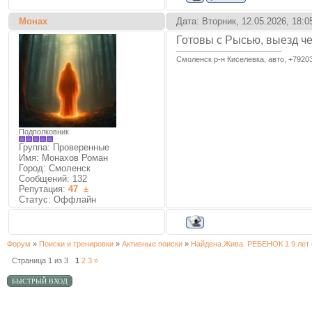
Монах
Дата: Вторник, 12.05.2026, 18:
Готовы с Рысью, выезд че
Смоленск р-н Киселевка, авто, +7920
Подполковник
Группа: Проверенные
Имя: Монахов Роман
Город: Смоленск
Сообщений:
132
Репутация:
47
±
Статус:
Оффлайн
Форум
»
Поиски и тренировки
»
Активные поиски
»
Найдена.Жива. РЕБЕНОК 1.9 лет
Страница
1
из
3
1
2
3
»