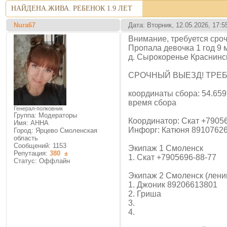
НАЙДЕНА.ЖИВА. РЕБЕНОК 1.9 ЛЕТ
Nura67
Дата: Вторник, 12.05.2026, 17:
Внимание, требуется сроч
Пропала девочка 1 год 9 
д. Сырокоренье Краснинс
СРОЧНЫЙ ВЫЕЗД! ТРЕ
координаты сбора: 54.659
время сбора
Генерал-полковник
Группа: Модераторы
Координатор: Скат +7905
Имя: АННА
Инфорг: Катюня 8910762
Город: Ярцево Смоленская
область
Сообщений:
1153
Экипаж 1 Смоленск
Репутация:
380
±
1. Скат +7905696-88-77
Статус:
Оффлайн
Экипаж 2 Смоленск (ленин
1. Джоник 89206613801
2. Гриша
3.
4.