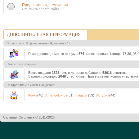
Предложения, замечания
Отзывы по работе сайта
ДОПОЛНИТЕЛЬНАЯ ИНФОРМАЦИЯ
Посетители:
0
(участников -
0
, гостей -
0
)
Рекорд посещаемости форума
574
зафиксирован Четверг, 17:36, 05.0
Статистика форума
Всего создано
1523
тем, в которые добавлено
58016
ответов.
Зарегистрировано
2048
участников. Приветствуем нового участника
Поздравляем с Днем Рождения!
Кочка
(48)
,
Arhangel67rus
(31)
,
magsgirl
(39)
,
Астурия
(44)
Сальвар, Смоленск © 2011-2026