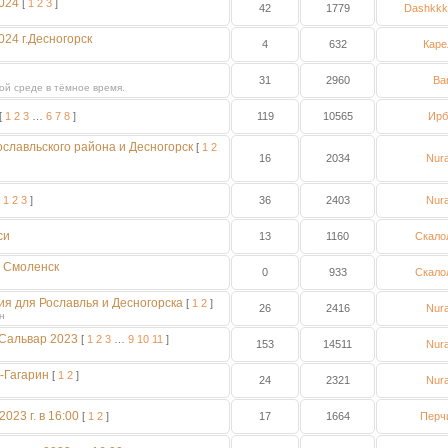
024
[
1
2
3
]
42
1779
Dashkkk
24 г.Десногорск
4
632
Каре
31
2960
Ba
ой среде в тёмное время.
[
1
2
3
…
6
7
8
]
119
10565
Ирб
ославльского района и Десногорск
[
1
2
16
2034
Nur
[
1
2
3
]
36
2403
Nur
си
13
1160
Скало
. Смоленск
0
933
Скало
ния для Рославлья и Десногорска
[
1
2
]
26
2416
Nur
н
Сальвар 2023
[
1
2
3
…
9
10
11
]
153
14511
Nur
-Гагарин
[
1
2
]
24
2321
Nur
23 г. в 16:00
[
1
2
]
17
1664
Перч