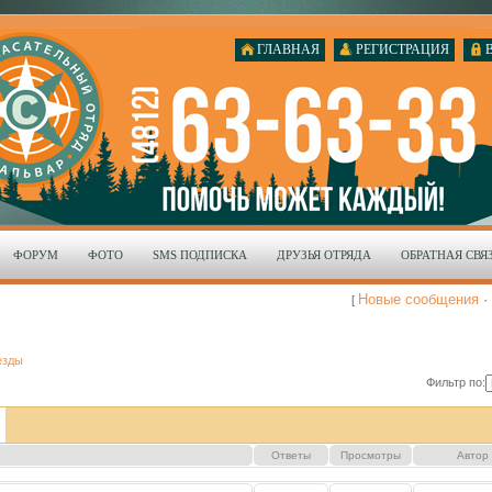
ГЛАВНАЯ
РЕГИСТРАЦИЯ
ФОРУМ
ФОТО
SMS ПОДПИСКА
ДРУЗЬЯ ОТРЯДА
ОБРАТНАЯ СВЯ
Новые сообщения
·
[
езды
Фильтр по:
Ответы
Просмотры
Автор