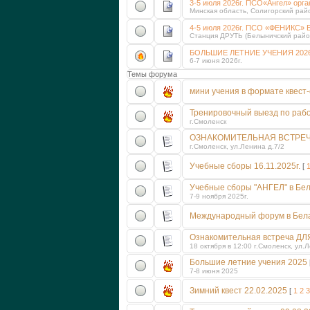
3-5 июля 2026г. ПСО«Ангел» орга
Минская область, Солигорский рай
4-5 июля 2026г. ПСО «ФЕНИК
Станция ДРУТЬ (Белыничский район
БОЛЬШИЕ ЛЕТНИЕ УЧЕНИЯ 202
6-7 июня 2026г.
Темы форума
мини учения в формате квест-
Тренировочный выезд по рабо
г.Смоленск
ОЗНАКОМИТЕЛЬНАЯ ВСТРЕЧ
г.Смоленск, ул.Ленина д.7/2
Учебные сборы 16.11.2025г.
[
Учебные сборы "АНГЕЛ" в Бе
7-9 ноября 2025г.
Международный форум в Белар
Ознакомительная встреча Д
18 октября в 12:00 г.Смоленск, ул
Большие летние учения 2025
7-8 июня 2025
Зимний квест 22.02.2025
[
1
2
3