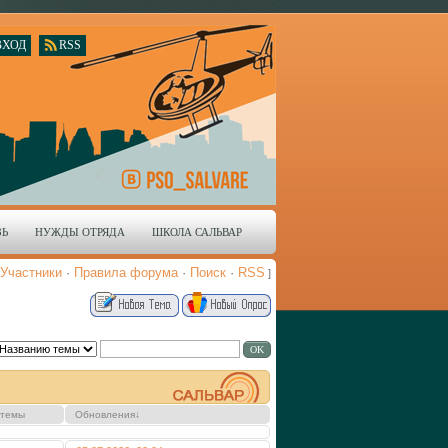
ВХОД
RSS
ЗЬ
НУЖДЫ ОТРЯДА
ШКОЛА САЛЬВАР
Участники
·
Правила форума
·
Поиск
·
RSS
]
 темы
Обновления
↓