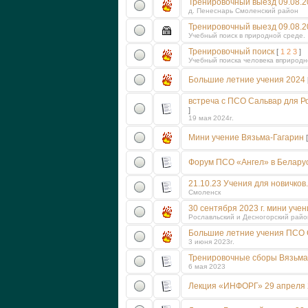
Тренировочный выезд 09.08.2
д. Пенеснарь Смоленский район
Тренировочный выезд 09.08.20
Учебный поиск в природной среде.
Тренировочный поиск
[
1
2
3
]
Учебный поиска человека вприродн
Большие летние учения 2024
встреча с ПСО Сальвар для Р
]
19 мая 2024г.
Мини учение Вязьма-Гагарин
Форум ПСО «Ангел» в Белару
21.10.23 Учения для новичков
Смоленск
30 сентября 2023 г. мини уче
Рославльский и Десногорский райо
Большие летние учения ПСО 
3 июня 2023г.
Тренировочные сборы Вязьма
6 мая 2023
Лекция «ИНФОРГ» 29 апреля 20