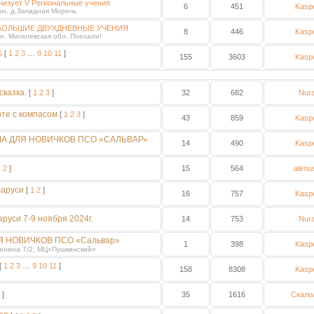
низует V Региональные учения
6
451
Kasp
он, д.Западная Морочь
С» БОЛЬШИЕ ДВУХДНЕВНЫЕ УЧЕНИЯ
8
446
Kasp
, Могилевская обл. Поехали!
6
[
1
2
3
…
9
10
11
]
155
3603
Kasp
сказка.
[
1
2
3
]
32
682
Nur
те с компасом
[
1
2
3
]
43
859
Kasp
А ДЛЯ НОВИЧКОВ ПСО «САЛЬВАР»
14
490
Kasp
1
2
]
15
564
alenu
ларуси
[
1
2
]
16
757
Kasp
уси 7-9 ноября 2024г.
14
753
Nur
ЛЯ НОВИЧКОВ ПСО «Сальвар»
1
398
Kasp
.Ленина 7/2, МЦ«Пушкинский»
[
1
2
3
…
9
10
11
]
158
8308
Kasp
]
35
1616
Скало