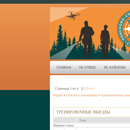
ГЛАВНАЯ
ОБ ОТРЯДЕ
НЕ НАЙДЕНЫ
Страница
1
из
4
1
2
3
4
»
Форум
»
Поиски и тренировки
»
Тренировочные вы
ТРЕНИРОВОЧНЫЕ ВЫЕЗДЫ
Тема
Важные темы