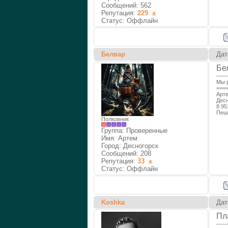
Сообщений:
562
Репутация:
229
±
Статус:
Оффлайн
Белвар
Дат
Бе
Мы р
===
Арт
Дес
8 95
Пеш
Полковник
Группа: Проверенные
Имя: Артем
Город: Десногорск
Сообщений:
208
Репутация:
33
±
Статус:
Оффлайн
Koshka
Дат
Пл