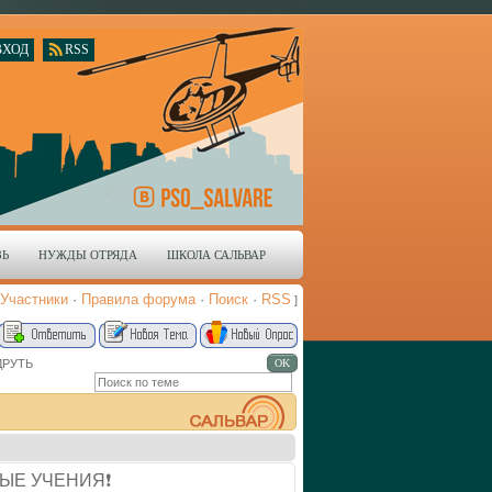
ВХОД
RSS
ЗЬ
НУЖДЫ ОТРЯДА
ШКОЛА САЛЬВАР
Участники
·
Правила форума
·
Поиск
·
RSS
]
ДРУТЬ
ЫЕ УЧЕНИЯ❗️