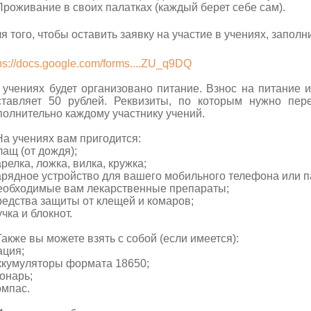
Проживание в своих палатках (каждый берет себе сам).
Для того, чтобы оставить заявку на участие в учениях, запол
ps://docs.google.com/forms....ZU_q9DQ
 учениях будет организовано питание. Взнос на питание
ставляет 50 рублей. Реквизиты, по которым нужно пер
полнительно каждому участнику учений.
На учениях вам пригодится:
лащ (от дождя);
арелка, ложка, вилка, кружка;
зарядное устройство для вашего мобильного телефона или п
необходимые вам лекарственные препараты;
средства защиты от клещей и комаров;
учка и блокнот.
Также вы можете взять с собой (если имеется):
ация;
аккумуляторы формата 18650;
фонарь;
омпас.