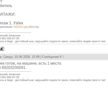
ут
битель
ИПАЖИ:
ипаж 1. Узбек
крепления:
5682641.jpg
(353.6 Kb)
нский, Кловская
8-951-692-67-28
чь в беде - достойный шаг, нарушайте подлости закон, помогайте людям просто так!
а: Среда, 10.06.2026, 15:08 | Сообщение #
2
ек готов, на машине, есть 1 место.
л 89203200091.
нский, Кловская
8-951-692-67-28
чь в беде - достойный шаг, нарушайте подлости закон, помогайте людям просто так!