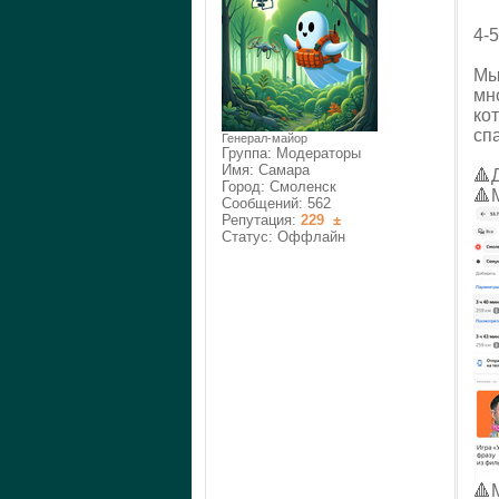
4-
Мы
мн
ко
сп
Генерал-майор
Группа: Модераторы
Имя: Самара
🔺Д
Город: Смоленск
🔺
Сообщений:
562
Репутация:
229
±
Статус:
Оффлайн
🔺