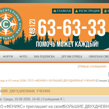
ГЛАВНАЯ
РЕГИСТРАЦИЯ
ФОРУМ
ФОТО
SMS ПОДПИСКА
ДРУЗЬЯ ОТРЯДА
ОБРАТНАЯ СВЯ
Новые сообщения
·
[
езды
»
4-5 июля 2026г. ПСО «ФЕНИКС» БОЛЬШИЕ ДВУХДНЕВНЫЕ УЧЕНИЯ
(Станция 
ОЛЬШИЕ ДВУХДНЕВНЫЕ УЧЕНИЯ
а: Среда, 10.06.2026, 14:45 | Сообщение #
1
О «ФЕНИКС» приглашает на свои❗️БОЛЬШИЕ ДВУХДНЕВН