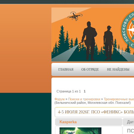
ГЛАВНАЯ
ОБ ОТРЯДЕ
НЕ НАЙДЕНЫ
Страница
1
из
1
1
Форум
»
Поиски и тренировки
»
Тренировочные вы
(Белыничский район, Могилевская обл. Поехали!)
4-5 ИЮЛЯ 2026Г. ПСО «ФЕНИКС» Б
Kasperka
Дат
ПС