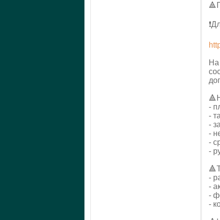
🔺
❗️
htt
На
со
до
🔺
- п
- т
- 
- 
- 
- р
🔺
- р
- 
- 
- к