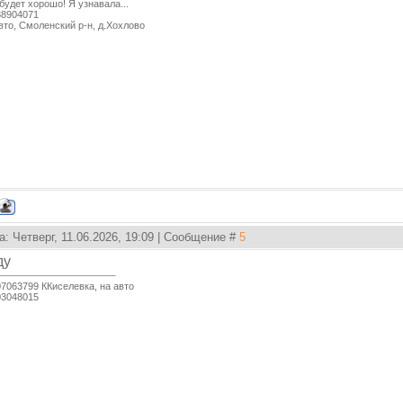
будет хорошо! Я узнавала...
38904071
вто, Смоленский р-н, д.Хохлово
а: Четверг, 11.06.2026, 19:09 | Сообщение #
5
ду
7063799 ККиселевка, на авто
03048015