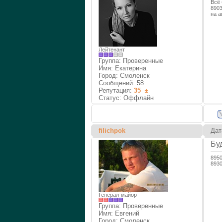
Всё 
890
на а
Лейтенант
Группа: Проверенные
Имя: Екатерина
Город: Смоленск
Сообщений:
58
Репутация:
35
±
Статус:
Оффлайн
filichpok
Дат
Бу
8950
893
Генерал-майор
Группа: Проверенные
Имя: Евгений
Город: Смоленск