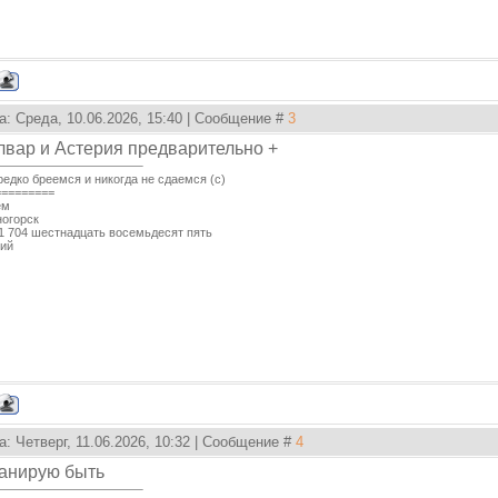
а: Среда, 10.06.2026, 15:40 | Сообщение #
3
лвар и Астерия предварительно +
едко бреемся и никогда не сдаемся (с)
=========
ем
ногорск
1 704 шестнадцать восемьдесят пять
ий
а: Четверг, 11.06.2026, 10:32 | Сообщение #
4
анирую быть