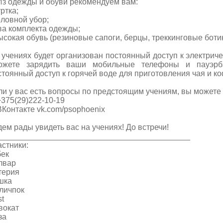
Из одежды и обуви рекомендуем вам:
уртка;
оловной убор;
два комплекта одежды;
высокая обувь (резиновые сапоги, берцы, треккинговые ботин
 учениях будет организован постоянный доступ к электрич
ожете зарядить ваши мобильные телефоны и пауэрбэ
стоянный доступ к горячей воде для приготовления чая и ко
ли у вас есть вопросы по предстоящим учениям, вы можете з
+375(29)222-10-19
ВКонтакте vk.com/psophoenix
дем рады увидеть вас на учениях! До встречи!
___________________________________________
астники:
бек
лвар
терия
шка
личпок
st
вокат
за