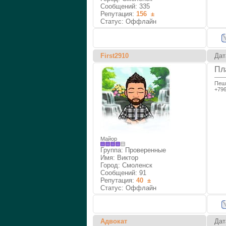
Сообщений:
335
Репутация:
156
±
Статус:
Оффлайн
First2910
Дат
Пл
Пеши
+79
Майор
Группа: Проверенные
Имя: Виктор
Город: Смоленск
Сообщений:
91
Репутация:
40
±
Статус:
Оффлайн
Адвокат
Дат