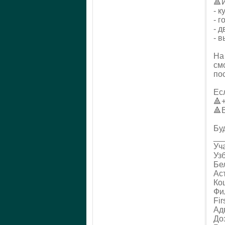
🔺
- к
- г
- 
- 
На
см
по
Ес
🔺
🔺
Бу
__
Уч
Уз
Бе
Ас
Ко
Фи
Fir
Ад
До