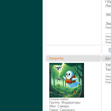
Гр
Лю
ЭК
Эк
При
Лени
тел.
Помо
Kasperka
Дат
Узб
Те
Лени
тел.
Помо
Генерал-майор
Группа: Модераторы
Имя: Самара
Город: Смоленск