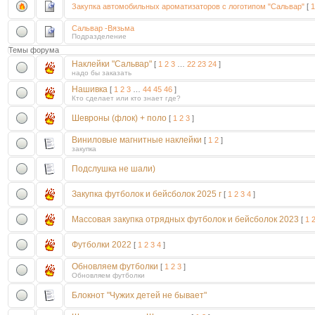
Закупка автомобильных ароматизаторов с логотипом "Сальвар"
[
1
Сальвар -Вязьма
Подразделение
Темы форума
Наклейки "Сальвар"
[
1
2
3
…
22
23
24
]
надо бы заказать
Нашивка
[
1
2
3
…
44
45
46
]
Кто сделает или кто знает где?
Шевроны (флок) + поло
[
1
2
3
]
Виниловые магнитные наклейки
[
1
2
]
закупка
Подслушка не шали)
Закупка футболок и бейсболок 2025 г
[
1
2
3
4
]
Массовая закупка отрядных футболок и бейсболок 2023
[
1
Футболки 2022
[
1
2
3
4
]
Обновляем футболки
[
1
2
3
]
Обновляем футболки
Блокнот "Чужих детей не бывает"