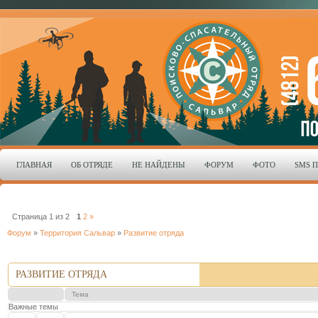
ГЛАВНАЯ
ОБ ОТРЯДЕ
НЕ НАЙДЕНЫ
ФОРУМ
ФОТО
SMS 
Страница
1
из
2
1
2
»
Форум
»
Территория Сальвар
»
Развитие отряда
РАЗВИТИЕ ОТРЯДА
Тема
Важные темы