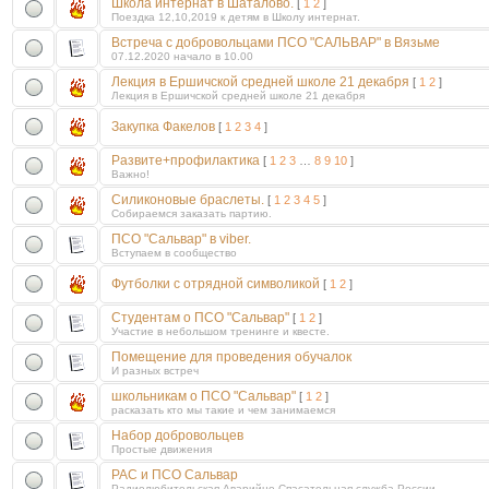
Школа интернат в Шаталово.
[
1
2
]
Поездка 12,10,2019 к детям в Школу интернат.
Встреча с добровольцами ПСО "САЛЬВАР" в Вязьме
07.12.2020 начало в 10.00
Лекция в Ершичской средней школе 21 декабря
[
1
2
]
Лекция в Ершичской средней школе 21 декабря
Закупка Факелов
[
1
2
3
4
]
Развите+профилактика
[
1
2
3
…
8
9
10
]
Важно!
Силиконовые браслеты.
[
1
2
3
4
5
]
Собираемся заказать партию.
ПСО "Сальвар" в viber.
Вступаем в сообщество
Футболки с отрядной символикой
[
1
2
]
Студентам о ПСО "Сальвар"
[
1
2
]
Участие в небольшом тренинге и квесте.
Помещение для проведения обучалок
И разных встреч
школьникам о ПСО "Сальвар"
[
1
2
]
расказать кто мы такие и чем занимаемся
Набор добровольцев
Простые движения
РАС и ПСО Сальвар
Радиолюбительская Аварийно-Спасательная служба России