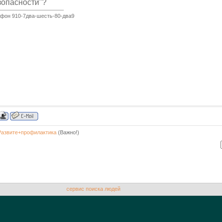
зопасности"?
ефон 910-7два-шесть-80-два9
Развите+профилактика
(Важно!)
сервис поиска людей