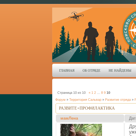
ГЛАВНАЯ
ОБ ОТРЯДЕ
НЕ НАЙДЕНЫ
Страница
10
из
10
«
1
2
…
8
9
10
Форум
»
Территория Сальвар
»
Развитие отряда
»
РАЗВИТЕ+ПРОФИЛАКТИКА
мамЛена
Дат
Др
уж