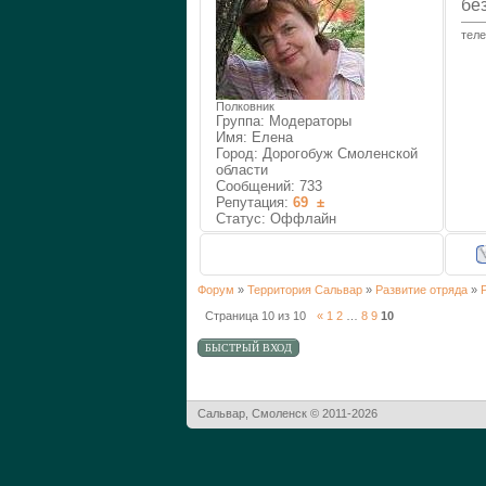
бе
тел
Полковник
Группа: Модераторы
Имя: Елена
Город: Дорогобуж Смоленской
области
Сообщений:
733
Репутация:
69
±
Статус:
Оффлайн
Форум
»
Территория Сальвар
»
Развитие отряда
»
Страница
10
из
10
«
1
2
…
8
9
10
Сальвар, Смоленск © 2011-2026