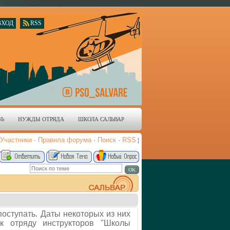
ВХОД
RSS
ЗЬ
НУЖДЫ ОТРЯДА
ШКОЛА САЛЬВАР
Участники
·
Правила форума
·
Поиск
·
RSS
]
оступать. Даты некоторых из них
к отряду инструкторов "Школы