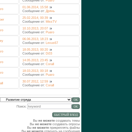
Сообщение от:
Puaro
01.06.2014, 15:58
ro
Сообщение от:
Дрянь
25.02.2014, 00:39
per
Сообщение от:
MissTV
10.10.2013, 20:07
ro
Сообщение от:
Puaro
06.06.2013, 18:23
ey
Сообщение от:
Lexus67
18.05.2013, 00:20
ro
Сообщение от:
Di33
14.05.2013, 23:45
ro
Сообщение от:
Corall
18.03.2013, 00:18
ro
Сообщение от:
Puaro
30.07.2012, 12:59
all
Сообщение от:
Corall
Поиск:
Вы
не можете
создавать темы
Вы
не можете
создавать опросы
Вы
не можете
прикреплять файлы
Вы
не можете
отвечать на сообщения