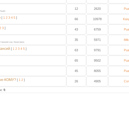
12
2620
Pua
лько
р
[
1
2
3
4
5
]
66
10978
Kas
2
3
]
43
6759
Pua
35
5971
Mik
тания на поисках.
кансий
[
1
2
3
4
5
]
63
9791
Pua
65
9502
Pua
45
8055
Pua
вые-КОМУ?
[
1
2
]
26
4905
Cor
ем:
9
.