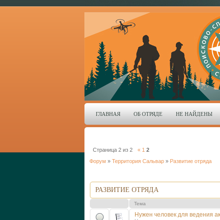
ГЛАВНАЯ
ОБ ОТРЯДЕ
НЕ НАЙДЕНЫ
Страница
2
из
2
«
1
2
Форум
»
Территория Сальвар
»
Развитие отряда
РАЗВИТИЕ ОТРЯДА
Тема
Нужен человек для ведения ак