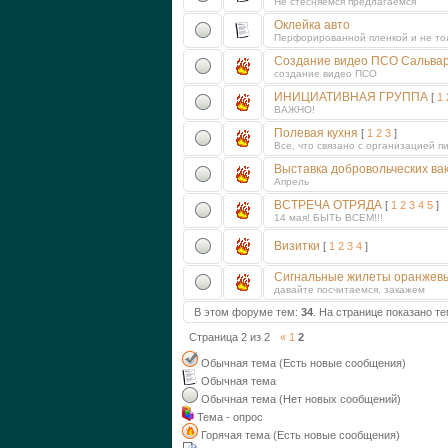
Не стесняемся предлагаемся
Оклейка авто
Перфорированной пленкой и не то
Создание видео ПСО Сальва
создание видео ПСО
ИНИЦИАТИВНАЯ ГРУППА
[
1
ВАЖНО!
Полевая кухня
[
1
2
3
]
Все, что связано с организацией пи
Выставка добровольческих ва
Апрель
ВСТРЕЧА ОТРЯДА
[
1
2
3
4
5
]
14 мая! БЫТЬ ВСЕМ!!!
Визитки
[
1
2
3
4
]
Сигнальные жилеты оранже
давайте посчитаемся, закажем
В этом форуме тем:
34
. На странице показано т
Страница
2
из
2
«
1
2
Обычная тема (Есть новые сообщения)
Обычная тема
Обычная тема (Нет новых сообщений)
Тема - опрос
Горячая тема (Есть новые сообщения)