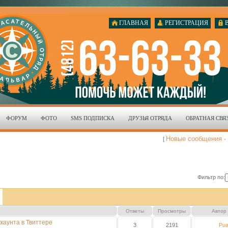
ГЛАВНАЯ
РЕГИСТРАЦИЯ
ФОРУМ
ФОТО
SMS ПОДПИСКА
ДРУЗЬЯ ОТРЯДА
ОБРАТНАЯ СВЯ
Новые сообщения
·
[
Фильтр по:
Ответы
Просмотры
Автор
каунта в Твиттере
3
2191
Pua