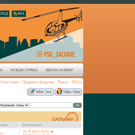
ВХОД
RSS
ЗЬ
НУЖДЫ ОТРЯДА
ШКОЛА САЛЬВАР
Участники
·
Правила форума
·
Поиск
·
RSS
]
 темы
Обновления
↓
09.09.2014, 00:06
ro