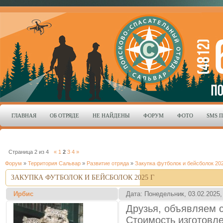
ГЛАВНАЯ
ОБ ОТРЯДЕ
НЕ НАЙДЕНЫ
ФОРУМ
ФОТО
SMS 
Страница
2
из
4
«
1
2
3
4
»
Форум
»
Территория Сальвар
»
Развитие отряда
»
Закупка футболок и бейсболок 202
ЗАКУПКА ФУТБОЛОК И БЕЙСБОЛОК 2025 Г
Ирбис
Дата: Понедельник, 03.02.2025,
Друзья, объявляем 
Стоимость изготовле