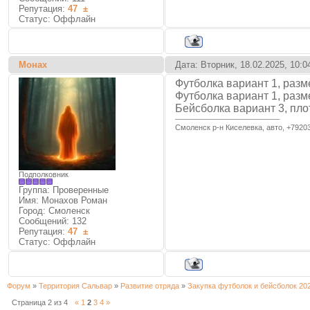
Репутация:
47
±
Статус:
Оффлайн
Монах
Дата: Вторник, 18.02.2025, 10:
Футболка вариант 1, разм
Футболка вариант 1, разм
Бейсболка вариант 3, пло
Смоленск р-н Киселевка, авто, +7920
Подполковник
Группа: Проверенные
Имя: Монахов Роман
Город: Смоленск
Сообщений:
132
Репутация:
47
±
Статус:
Оффлайн
Форум
»
Территория Сальвар
»
Развитие отряда
»
Закупка футболок и бейсболок 202
Страница
2
из
4
«
1
2
3
4
»