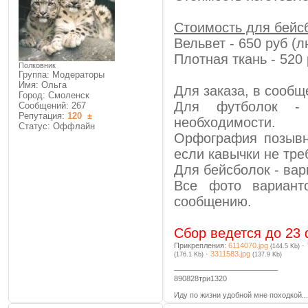
Стоимость для бейсб
Вельвет - 650 руб (
Плотная ткань - 520
Полковник
Группа: Модераторы
Имя: Ольга
Для заказа, в сообщ
Город: Смоленск
Для футболок - 
Сообщений:
267
Репутация:
120
±
необходимости.
Статус:
Оффлайн
Орфография позывно
если кавычки не тре
Для бейсболок - вар
Все фото вариант
сообщению.
Сбор ведется до 23 
Прикрепления:
6114070.jpg
·
(144.5 Kb)
·
3311583.jpg
(176.1 Kb)
(137.9 Kb)
890828три1320
Иду по жизни удобной мне походкой...