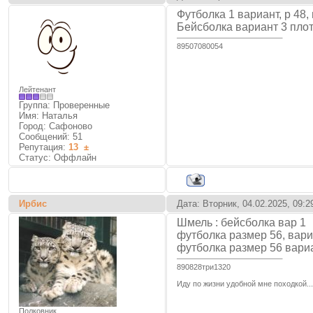
Футболка 1 вариант, р 48
Бейсболка вариант 3 плот
89507080054
Лейтенант
Группа: Проверенные
Имя: Наталья
Город: Сафоново
Сообщений:
51
Репутация:
13
±
Статус:
Оффлайн
Ирбис
Дата: Вторник, 04.02.2025, 09:
Шмель : бейсболка вар 1
футболка размер 56, вар
футболка размер 56 вари
890828три1320
Иду по жизни удобной мне походкой...
Полковник