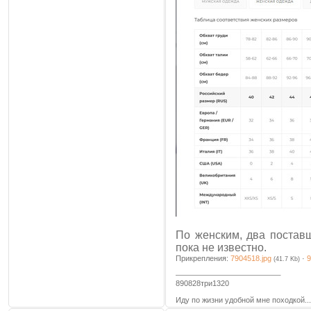
По женским, два поставщ
пока не известно.
Прикрепления:
7904518.jpg
·
9
(41.7 Kb)
890828три1320
Иду по жизни удобной мне походкой...