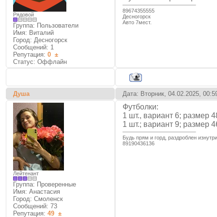
89674355555
Рядовой
Десногорск
Авто 7мест.
Группа: Пользователи
Имя: Виталий
Город: Десногорск
Сообщений:
1
Репутация:
0
±
Статус:
Оффлайн
Душа
Дата: Вторник, 04.02.2025, 00:
Футболки:
1 шт., вариант 6; размер
1 шт.; вариант 9; размер
Будь прям и горд, раздроблен изнутри
89190436136
Лейтенант
Группа: Проверенные
Имя: Анастасия
Город: Смоленск
Сообщений:
73
Репутация:
49
±