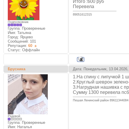
Итого :600 руб
Перевела
89051612315
Подполковник
Группа: Проверенные
Имя: Татьяна
Город: Ярцево
Сообщений:
101
Репутация:
60
±
Статус:
Оффлайн
Брусника
Дата: Понедельник, 13.04.2026,
1.На спину с липучкой 1 ш
2.Круглый шеврон зелено-
3.Нагрудная нашивка с пр
Сумму 1300 перевела псб
Пешая Ленинский район 89611344084
Рядовой
Группа: Проверенные
Имя: Наталья