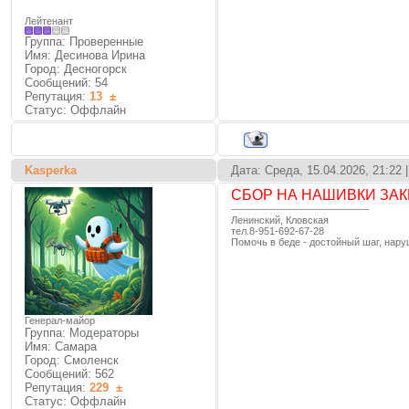
Лейтенант
Группа: Проверенные
Имя: Десинова Ирина
Город: Десногорск
Сообщений:
54
Репутация:
13
±
Статус:
Оффлайн
Kasperka
Дата: Среда, 15.04.2026, 21:22
СБОР НА НАШИВКИ ЗАК
Ленинский, Кловская
тел.8-951-692-67-28
Помочь в беде - достойный шаг, нару
Генерал-майор
Группа: Модераторы
Имя: Самара
Город: Смоленск
Сообщений:
562
Репутация:
229
±
Статус:
Оффлайн