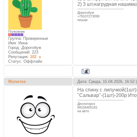
2) 3 шт.нагрудная нашивк
Дорогобуж
+79107273099
пешая
Полковник
Группа: Проверенные
Имя: Инна
Город: Дорогобуж
Сообщений:
223
Репутация:
102
±
Статус:
Оффлайн
Малютка
Дата: Среда, 15.04.2026, 16:52
На спину с липучкой(1шт
"Сальвар"-(1шт)-200р Ит
Десногорск
89156405181
на авто