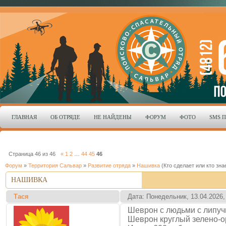
ГЛАВНАЯ
ОБ ОТРЯДЕ
НЕ НАЙДЕНЫ
ФОРУМ
ФОТО
SMS 
Страница
46
из
46
«
1
2
…
44
45
46
Форум
»
Территория Сальвар
»
Развитие отряда
»
Нашивка
(Кто сделает или кто зна
НАШИВКА
Тася
Дата: Понедельник, 13.04.2026,
Шеврон с людьми с липучк
Шеврон круглый зелено-ор