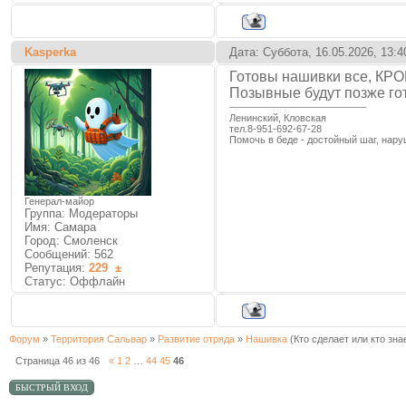
Kasperka
Дата: Суббота, 16.05.2026, 13:
Готовы нашивки все, КРО
Позывные будут позже го
Ленинский, Кловская
тел.8-951-692-67-28
Помочь в беде - достойный шаг, нару
Генерал-майор
Группа: Модераторы
Имя: Самара
Город: Смоленск
Сообщений:
562
Репутация:
229
±
Статус:
Оффлайн
Форум
»
Территория Сальвар
»
Развитие отряда
»
Нашивка
(Кто сделает или кто зна
Страница
46
из
46
«
1
2
…
44
45
46