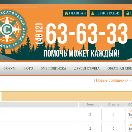
ГЛАВНАЯ
РЕГИСТРАЦИЯ
ФОРУМ
ФОТО
SMS ПОДПИСКА
ДРУЗЬЯ ОТРЯДА
ОБРАТНАЯ СВЯ
Новые сообщения
·
[
Темы
Ответы
Об
Ср
2
6
Т
С
По
2
0
Т