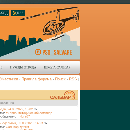
ВХОД
RSS
ЗЬ
НУЖДЫ ОТРЯДА
ШКОЛА САЛЬВАР
Участники
·
Правила форума
·
Поиск
·
RSS
]
новления
еда, 24.08.2022, 16:02
ема:
Учебно-методический семинар ...
ообщение от:
Nura67
недельник, 02.03.2020, 14:23
ема:
Сальвар-Детям